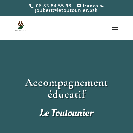
06 83 84 55 98
francois-
joubert@letoutounier.bzh
Accompagnement
éducatif
Le Toutounier