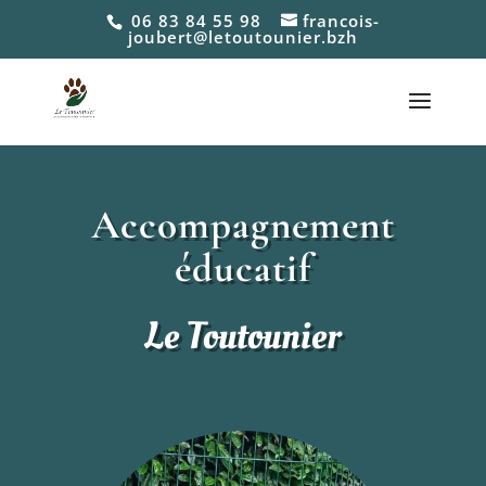
06 83 84 55 98
francois-
joubert@letoutounier.bzh
Accompagnement
éducatif
Le Toutounier