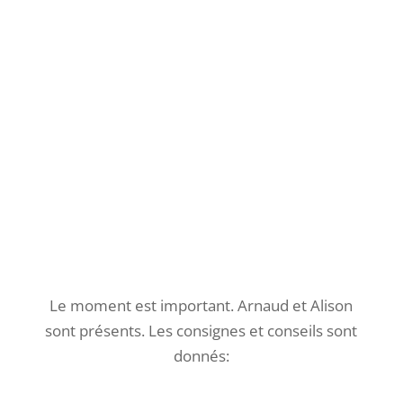
au sol, parmi les branches et feuilles mortes !
Un peu plus haut, cet arbre mort et creux a
plein de trous qui lui donnent air lugubre …
qui a bien pu faire ça ?