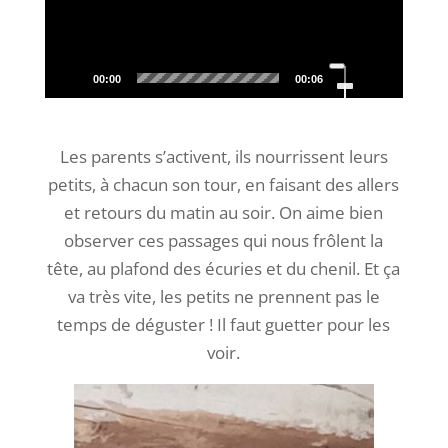
Utilisez
les
00:00
00:06
flèches
haut/bas
pour
augmenter
ou
diminuer
le
Les parents s’activent, ils nourrissent leurs
volume.
petits, à chacun son tour, en faisant des allers
et retours du matin au soir. On aime bien
observer ces passages qui nous frôlent la
tête, au plafond des écuries et du chenil. Et ça
va très vite, les petits ne prennent pas le
temps de déguster ! Il faut guetter pour les
voir.