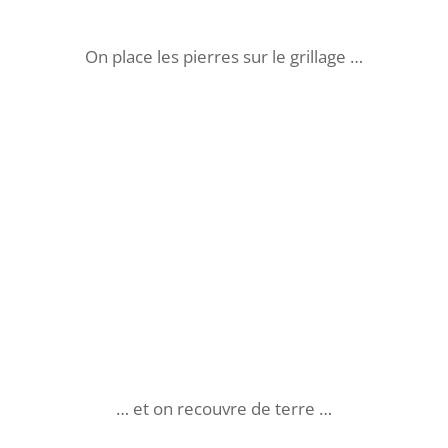
Les enclos sont prêts,
et nous aussi !
Gilles est bénévole à l’association Boules
épiques. C’est lui qui nous amène le premier
pensionnaire: il s’appelle
Ecolegram
.
Puis Gilles revient pour confier à nos bons
soins le deuxième pensionnaire, pour le
deuxième enclos. Celui-ci s’appelle
Justin
.