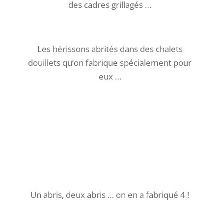
des cadres grillagés …
Les hérissons abrités dans des chalets
douillets qu’on fabrique spécialement pour
eux …
Un abris, deux abris … on en a fabriqué 4 !
Les abris sont placés à l’extérieur des enclos,
que les hérissons pourrons rejoindre par un
petit couloir …