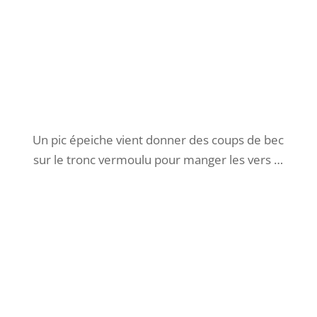
surveiller, car ils dorment le jour et sortent de
leurs abris la nuit pour manger et circuler …
La cantine doit être bonne, et nos
pensionnaires ont leurs préférences: ils
vident certaines de leurs assiettes et pas
d’autres !