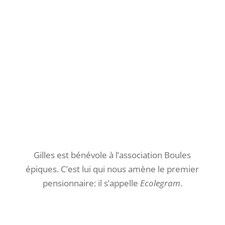
maintenant c’est à nous que revient la
responsabilité d’en prendre soin !
Alors, pour les nourrir, on va à la chasse aux
scarabées et insectes dans les bois. Il faut
bien regarder …